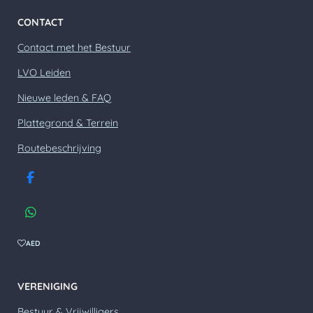
CONTACT
Contact met het Bestuur
LVO Leiden
Nieuwe leden & FAQ
Plattegrond & Terrein
Routebeschrijving
F
a
c
W
e
h
b
a
AED
o
t
o
s
k
A
VERENIGING
p
p
Bestuur & Vrijwilligers