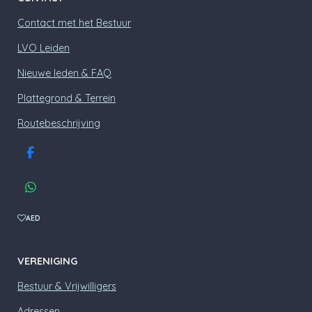
Contact met het Bestuur
LVO Leiden
Nieuwe leden & FAQ
Plattegrond & Terrein
Routebeschrijving
F
a
c
W
e
h
b
a
AED
o
t
o
s
k
A
VERENIGING
p
p
Bestuur & Vrijwilligers
Adressen