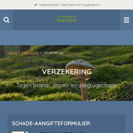
Weekrooster Werkbeurten bijgewerkt
Ga
direct
naar
de
hoofdinhoud
Home
»
Vereniging
»
Verzekering
VERZEKERING
Tegen brand-, storm- en vliegtuigschade
SCHADE-AANGIFTEFORMULIER