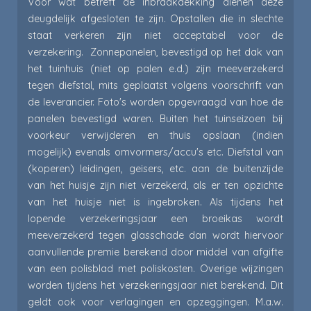
Voor wat betreft de inbraakdekking dienen deze
deugdelijk afgesloten te zijn. Opstallen die in slechte
staat verkeren zijn niet acceptabel voor de
verzekering. Zonnepanelen, bevestigd op het dak van
het tuinhuis (niet op palen e.d.) zijn meeverzekerd
tegen diefstal, mits geplaatst volgens voorschrift van
de leverancier. Foto's worden opgevraagd van hoe de
panelen bevestigd waren. Buiten het tuinseizoen bij
voorkeur verwijderen en thuis opslaan (indien
mogelijk) evenals omvormers/accu's etc. Diefstal van
(koperen) leidingen, geisers, etc. aan de buitenzijde
van het huisje zijn niet verzekerd, als er ten opzichte
van het huisje niet is ingebroken. Als tijdens het
lopende verzekeringsjaar een broeikas wordt
meeverzekerd tegen glasschade dan wordt hiervoor
aanvullende premie berekend door middel van afgifte
van een polisblad met poliskosten. Overige wijzingen
worden tijdens het verzekeringsjaar niet berekend. Dit
geldt ook voor verlagingen en opzeggingen. M.a.w.