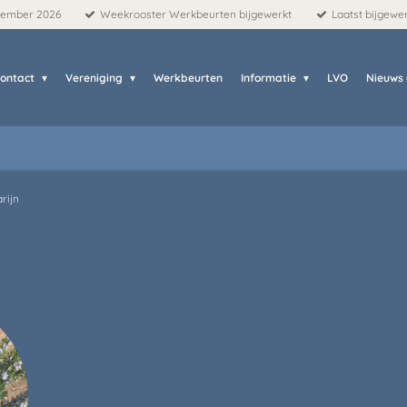
tember 2026
Weekrooster Werkbeurten bijgewerkt
Laatst bijgewe
ontact
Vereniging
Werkbeurten
Informatie
LVO
Nieuws
rijn
N