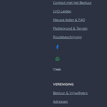
Contact met het Bestuur
LVO Leiden
Nieuwe leden & FAQ
Plattegrond & Terrein
Routebeschrijving
F
a
c
W
e
h
b
a
AED
o
t
o
s
k
A
VERENIGING
p
p
Bestuur & Vrijwilligers
Adressen