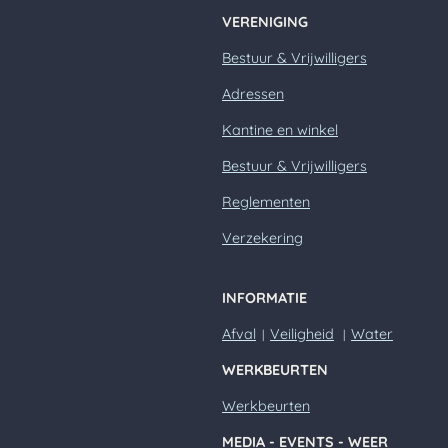
A
VERENIGING
p
p
Bestuur & Vrijwilligers
Adressen
Kantine en winkel
Bestuur & Vrijwilligers
Reglementen
Verzekering
INFORMATIE
Afval
Veiligheid
Water
|
|
WERKBEURTEN
Werkbeurten
MEDIA - EVENTS - WEER