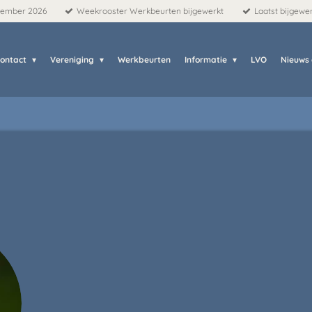
tember 2026
Weekrooster Werkbeurten bijgewerkt
Laatst bijgewe
ontact
Vereniging
Werkbeurten
Informatie
LVO
Nieuws