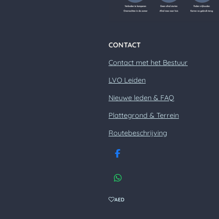
CONTACT
Contact met het Bestuur
LVO Leiden
Nieuwe leden & FAQ
Plattegrond & Terrein
Routebeschrijving
F
a
c
W
e
h
b
a
AED
o
t
o
s
k