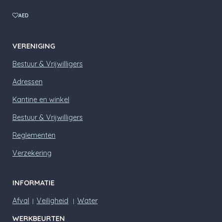
h
b
a
AED
o
t
o
s
k
A
VERENIGING
p
p
Bestuur & Vrijwilligers
Adressen
Kantine en winkel
Bestuur & Vrijwilligers
Reglementen
Verzekering
INFORMATIE
Afval
Veiligheid
Water
|
|
WERKBEURTEN