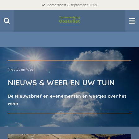
Zomerfeest 6 september 2026
Ga
direct
naar
de
hoofdinhoud
Nieuws en Weer
NIEUWS & WEER EN UW TUIN
De Nieuwsbrief en evenementen en weetjes over het
weer