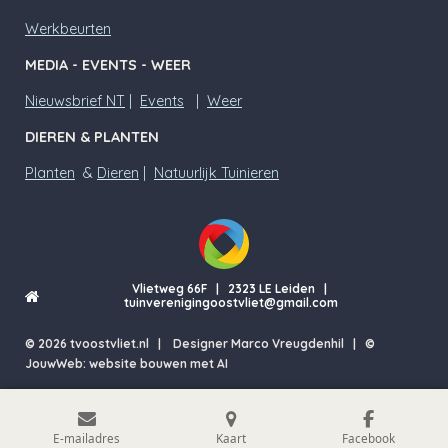
Werkbeurten
MEDIA - EVENTS - WEER
Nieuwsbrief NT
|
Events
|
Weer
DIEREN & PLANTEN
Planten
&
Dieren
|
Natuurlijk Tuinieren
Vlietweg 66F | 2323 LE Leiden |
tuinverenigingoostvliet@gmail.com
© 2026 tvoostvliet.nl | Designer Marco Vreugdenhil | ©
JouwWeb: website bouwen met AI
E-mailadres
Kaart
Facebook