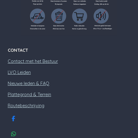
CONTACT
Contact met het Bestuur
LVO Leiden
Nieuwe leden & FAQ
Plattegrond & Terrein
Routebeschrijving
F
a
c
W
e