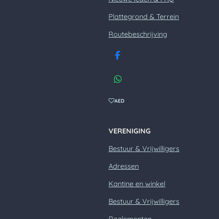
Plattegrond & Terrein
Routebeschrijving
F
a
c
W
e
h
b
a
AED
o
t
o
s
k
A
VERENIGING
p
p
Bestuur & Vrijwilligers
Adressen
Kantine en winkel
Bestuur & Vrijwilligers
Reglementen