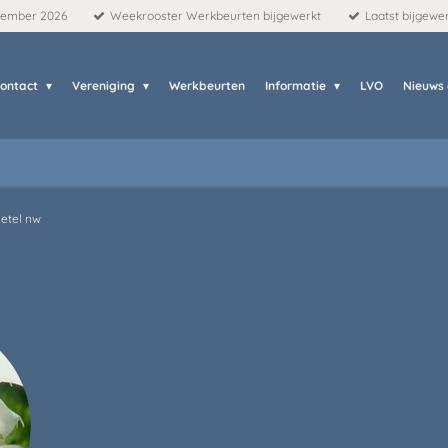
tember 2026
Weekrooster Werkbeurten bijgewerkt
Laatst bijgewe
ontact
Vereniging
Werkbeurten
Informatie
LVO
Nieuws
etel nw