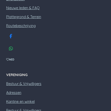
Nieuwe leden & FAQ
Plattegrond & Terrein
Routebeschrijving
F
a
c
W
e
h
b
a
AED
o
t
o
s
k
A
VERENIGING
p
p
Bestuur & Vrijwilligers
Adressen
Kantine en winkel
Bestuur & Vrijwilligers