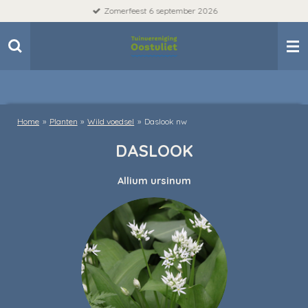
Zomerfeest 6 september 2026
Ga
direct
naar
de
hoofdinhoud
Home
»
Planten
»
Wild voedsel
»
Daslook nw
DASLOOK
Allium ursinum