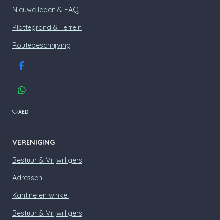
Nieuwe leden & FAQ
Plattegrond & Terrein
Routebeschrijving
F
a
c
W
e
h
b
a
AED
o
t
o
s
k
A
VERENIGING
p
p
Bestuur & Vrijwilligers
Adressen
Kantine en winkel
Bestuur & Vrijwilligers