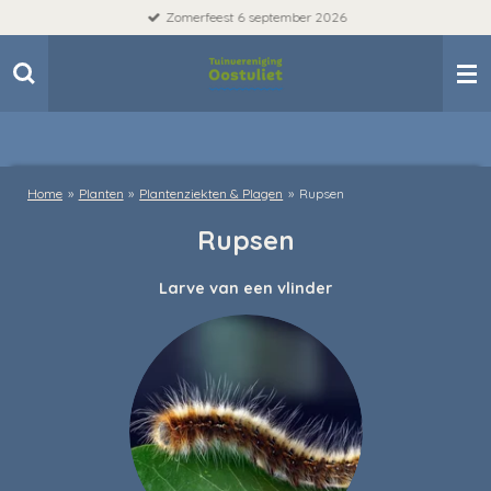
Zomerfeest 6 september 2026
Ga
direct
naar
de
hoofdinhoud
Home
»
Planten
»
Plantenziekten & Plagen
»
Rupsen
Rupsen
Larve van een vlinder