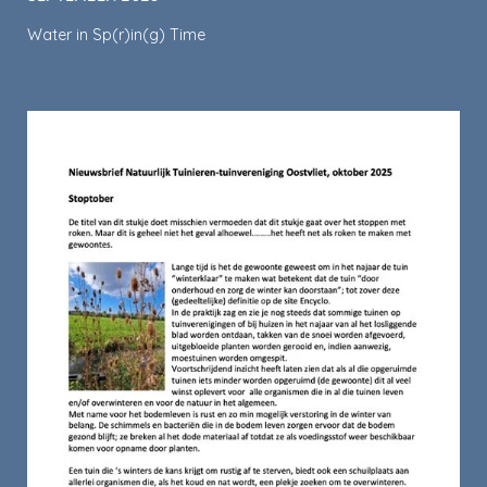
Water in Sp(r)in(g) Time