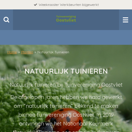
Weekrooster Werkbeurten bijgewerkt
Ga
direct
naar
de
hoofdinhoud
Home
»
Planten
»
Natuurlijk Tuinieren
NATUURLIJK TUINIEREN
Natuurlijk tuinieren bij Tuinvereniging Oostvliet
De afgelopen jaren hebben we hard gewerkt
om “natuurlijk tuinieren” bekend te maken
binnen tuinvereniging Oostvliet. In 2019
ontvingen we het Nationaal Keurmerk