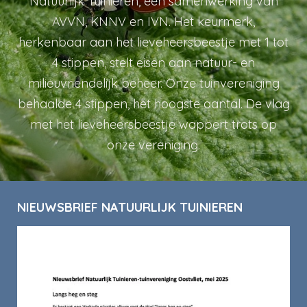
Natuurlijk Tuinieren, een samenwerking van
AVVN, KNNV en IVN. Het keurmerk,
herkenbaar aan het lieveheersbeestje met 1 tot
4 stippen, stelt eisen aan natuur- en
milieuvriendelijk beheer. Onze tuinvereniging
behaalde 4 stippen, het hoogste aantal. De vlag
met het lieveheersbeestje wappert trots op
onze vereniging.
NIEUWSBRIEF NATUURLIJK TUINIEREN