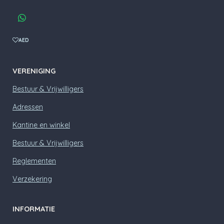
a
c
W
e
h
b
a
AED
o
t
o
s
k
A
VERENIGING
p
p
Bestuur & Vrijwilligers
Adressen
Kantine en winkel
Bestuur & Vrijwilligers
Reglementen
Verzekering
INFORMATIE