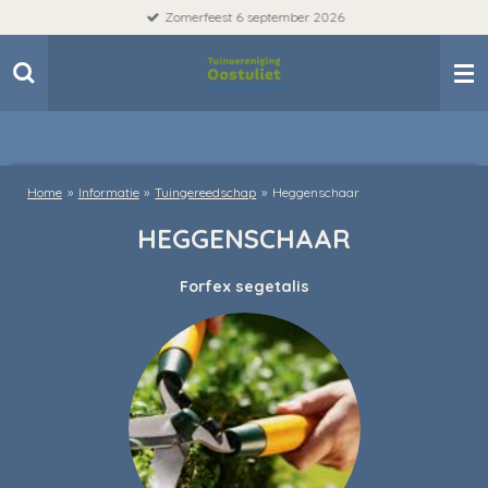
Zomerfeest 6 september 2026
Ga
direct
naar
de
hoofdinhoud
Home
»
Informatie
»
Tuingereedschap
»
Heggenschaar
HEGGENSCHAAR
Forfex segetalis