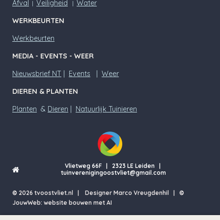
Afval
Veiligheid
Water
|
|
WERKBEURTEN
Werkbeurten
MEDIA - EVENTS - WEER
Nieuwsbrief NT
|
Events
|
Weer
DIEREN & PLANTEN
Planten
&
Dieren
|
Natuurlijk Tuinieren
Vlietweg 66F | 2323 LE Leiden |
tuinverenigingoostvliet@gmail.com
© 2026 tvoostvliet.nl | Designer Marco Vreugdenhil | ©
JouwWeb: website bouwen met AI