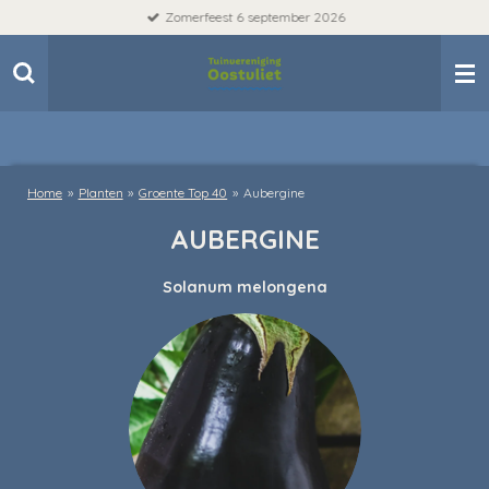
Zomerfeest 6 september 2026
Ga
direct
naar
de
hoofdinhoud
Home
»
Planten
»
Groente Top 40
»
Aubergine
AUBERGINE
Solanum melongena