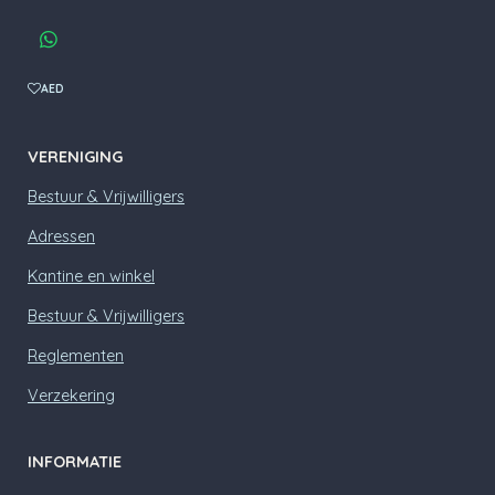
a
c
W
e
h
b
a
AED
o
t
o
s
k
A
VERENIGING
p
p
Bestuur & Vrijwilligers
Adressen
Kantine en winkel
Bestuur & Vrijwilligers
Reglementen
Verzekering
INFORMATIE