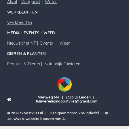
Afval
Veiligheid
Water
|
|
WERKBEURTEN
Werkbeurten
MEDIA - EVENTS - WEER
Nieuwsbrief NT
|
Events
|
Weer
DIEREN & PLANTEN
Planten
&
Dieren
|
Natuurlijk Tuinieren
Vlietweg 66F | 2323 LE Leiden |
tuinverenigingoostvliet@gmail.com
© 2026 tvoostvliet.nl | Designer Marco Vreugdenhil | ©
JouwWeb: website bouwen met AI