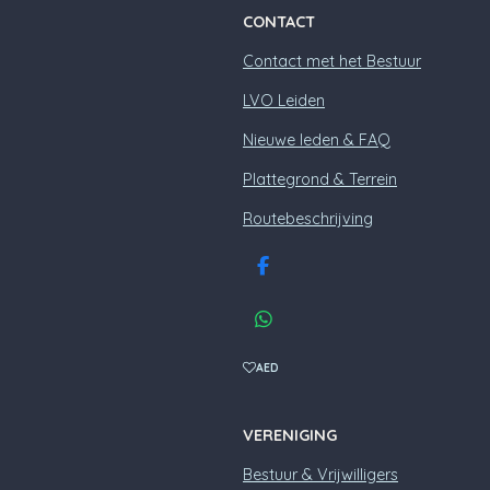
CONTACT
Contact met het Bestuur
LVO Leiden
Nieuwe leden & FAQ
Plattegrond & Terrein
Routebeschrijving
F
a
c
W
e
h
b
a
AED
o
t
o
s
k
A
VERENIGING
p
p
Bestuur & Vrijwilligers