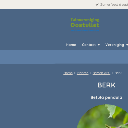
Zomerfeest 6 se
Ga
direct
naar
de
hoofdinhoud
Home
Contact
Vereniging
Home
»
Planten
»
Bomen ABC
»
Berk
BERK
Betula pendula