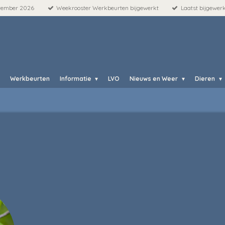
ptember 2026
Weekrooster Werkbeurten bijgewerkt
Laatst bijgewer
Werkbeurten
Informatie
LVO
Nieuws en Weer
Dieren