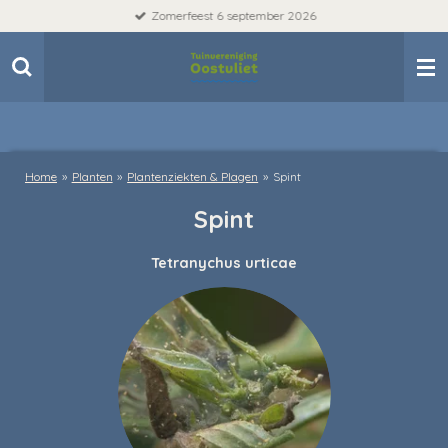
Zomerfeest 6 september 2026
Ga
direct
naar
de
hoofdinhoud
Home
»
Planten
»
Plantenziekten & Plagen
»
Spint
Spint
Tetranychus urticae