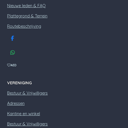
Nieuwe leden & FAQ
Plattegrond & Terrein
Routebeschrijving
F
a
c
W
e
h
b
a
AED
o
t
o
s
k
A
VERENIGING
p
p
Bestuur & Vrijwilligers
Adressen
Kantine en winkel
Bestuur & Vrijwilligers