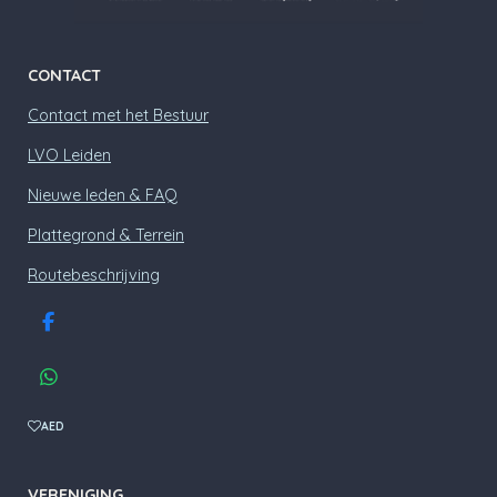
CONTACT
Contact met het Bestuur
LVO Leiden
Nieuwe leden & FAQ
Plattegrond & Terrein
Routebeschrijving
F
a
c
W
e
h
b
a
AED
o
t
o
s
k
A
VERENIGING