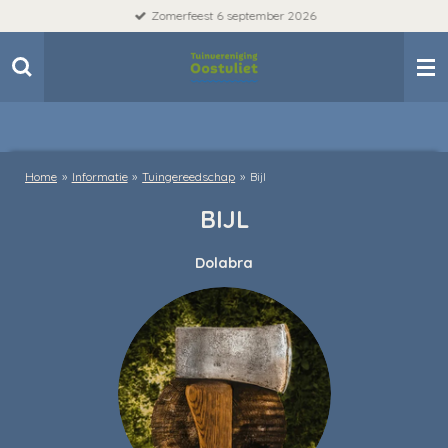
Zomerfeest 6 september 2026
Ga
direct
naar
de
hoofdinhoud
Home
»
Informatie
»
Tuingereedschap
»
Bijl
BIJL
Dolabra