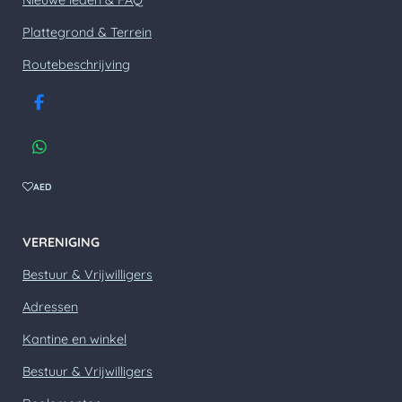
Plattegrond & Terrein
Routebeschrijving
F
a
c
W
e
h
b
a
AED
o
t
o
s
k
A
VERENIGING
p
p
Bestuur & Vrijwilligers
Adressen
Kantine en winkel
Bestuur & Vrijwilligers