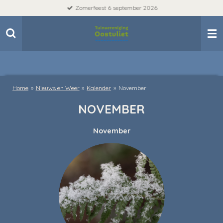
Zomerfeest 6 september 2026
Ga
direct
naar
de
hoofdinhoud
Home
»
Nieuws en Weer
»
Kalender
»
November
NOVEMBER
November