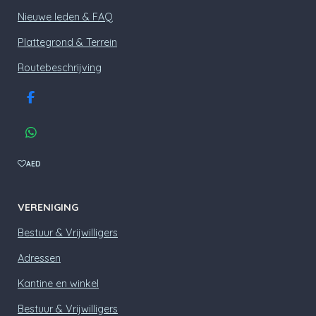
Nieuwe leden & FAQ
Plattegrond & Terrein
Routebeschrijving
F
a
c
W
e
h
b
a
AED
o
t
o
s
k
A
VERENIGING
p
p
Bestuur & Vrijwilligers
Adressen
Kantine en winkel
Bestuur & Vrijwilligers